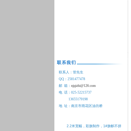
联系人：管先生
QQ：2581477478
邮 箱：
njqizhi@126.com
电 话：025-52215737
13655179198
地 址：南京市雨花区油坊桥
2.2米宽幅，彩旗制作，1#旗帜不拼